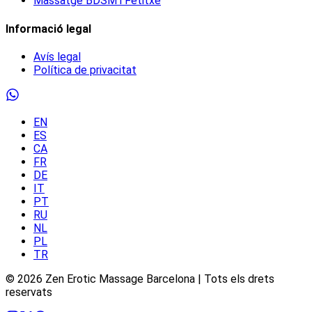
Massatge BDSM i Fetitxe
Informació legal
Avís legal
Política de privacitat
EN
ES
CA
FR
DE
IT
PT
RU
NL
PL
TR
©
2026
Zen Erotic Massage Barcelona | Tots els drets
reservats