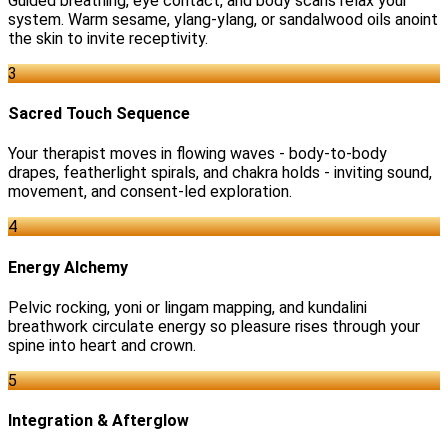
Guided breathing, eye contact, and body scans relax your
system. Warm sesame, ylang-ylang, or sandalwood oils anoint
the skin to invite receptivity.
3
Sacred Touch Sequence
Your therapist moves in flowing waves - body-to-body
drapes, featherlight spirals, and chakra holds - inviting sound,
movement, and consent-led exploration.
4
Energy Alchemy
Pelvic rocking, yoni or lingam mapping, and kundalini
breathwork circulate energy so pleasure rises through your
spine into heart and crown.
5
Integration & Afterglow