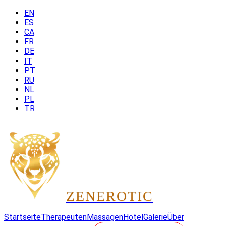
EN
ES
CA
FR
DE
IT
PT
RU
NL
PL
TR
ZEN
EROTIC
Startseite
Therapeuten
Massagen
Hotel
Galerie
Über