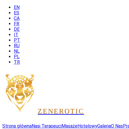
EN
ES
CA
FR
DE
IT
PT
RU
NL
PL
TR
ZEN
EROTIC
Strona główna
Nasi Terapeuci
Masaże
Hotelowy
Galeria
O Nas
Pr