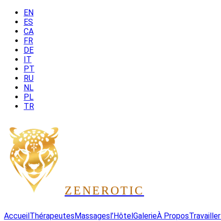
EN
ES
CA
FR
DE
IT
PT
RU
NL
PL
TR
ZEN
EROTIC
Accueil
Thérapeutes
Massages
l’Hôtel
Galerie
À Propos
Travailler