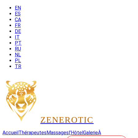
EN
ES
CA
FR
DE
IT
PT
RU
NL
PL
TR
ZEN
EROTIC
Accueil
Thérapeutes
Massages
l’Hôtel
Galerie
À