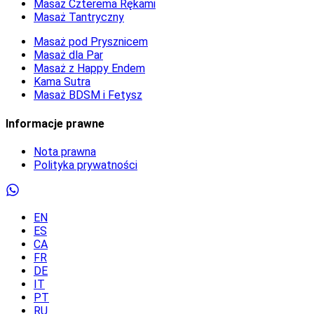
Masaż Czterema Rękami
Masaż Tantryczny
Masaż pod Prysznicem
Masaż dla Par
Masaż z Happy Endem
Kama Sutra
Masaż BDSM i Fetysz
Informacje prawne
Nota prawna
Polityka prywatności
EN
ES
CA
FR
DE
IT
PT
RU