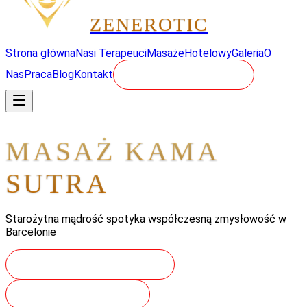
ZEN
EROTIC
Strona główna
Nasi Terapeuci
Masaże
Hotelowy
Galeria
O
Nas
Praca
Blog
Kontakt
REZERWUJ - 24/7
MASAŻ KAMA
SUTRA
Starożytna mądrość spotyka współczesną zmysłowość w
Barcelonie
ZAREZERWUJ PODRÓŻ
POZNAJ RYTUAŁY