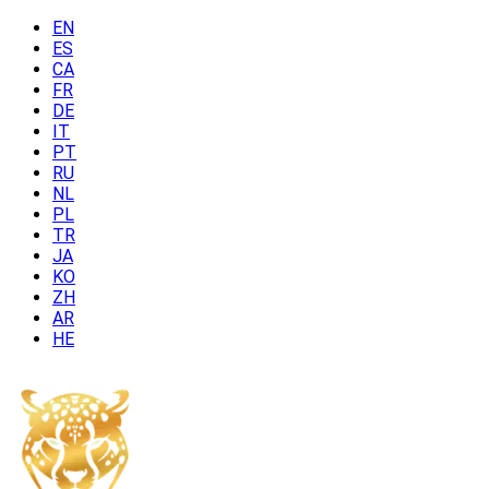
EN
ES
CA
FR
DE
IT
PT
RU
NL
PL
TR
JA
KO
ZH
AR
HE